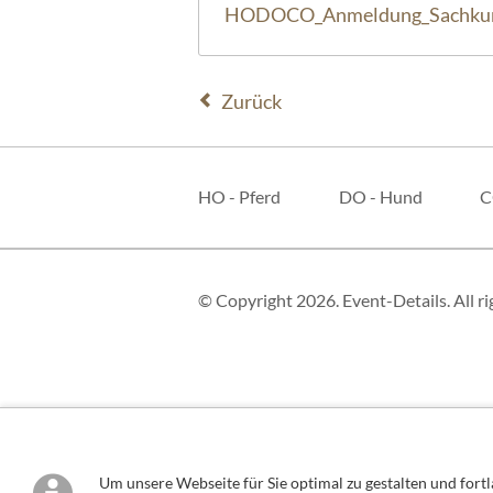
HODOCO_Anmeldung_Sachkun
Zurück
Navigation
überspringen
HO - Pferd
DO - Hund
C
© Copyright 2026. Event-Details. All ri
Um unsere Webseite für Sie optimal zu gestalten und for