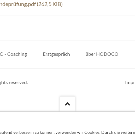
deprüfung.pdf
(262,5 KiB)
O - Coaching
Erstgespräch
über HODOCO
Navi
ghts reserved.
Imp
über
tlaufend verbessern zu können, verwenden wir Cookies. Durch die weitere