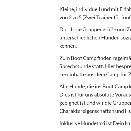
Kleine, indiv
i
d
u
ell und mit Erf
von 2 zu 5 (Zwei Trainer für fün
Durch die Gruppengröße und Zu
unterschiedlichen Hunden sozia
kennen.
Zum Boot Camp finden regelmäßi
Sprechstunde statt. Hier bespr
Lerninhalte aus dem Camp für Z
Alle Hunde, die ins Boot Camp 
Dies ist für uns absolute Vorau
geeignet ist und wir die Gruppe
Charaktereigenschaften und Hu
Inklusive Hundetaxi ist Dein Hu